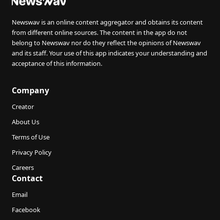
Newswav is an online content aggregator and obtains its content
from different online sources. The content in the app do not
belong to Newswav nor do they reflect the opinions of Newswav
and its staff. Your use of this app indicates your understanding and
acceptance of this information.
Company
Creator
About Us
Terms of Use
Privacy Policy
Careers
Contact
Email
Facebook