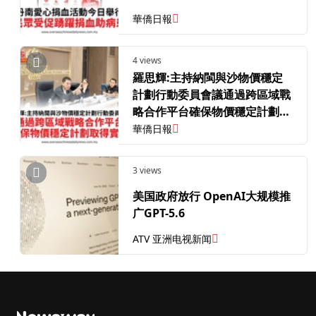
華僑日報
4 views
羅思輝:主持納閩與沙物價穩定
計劃行動委員會議通過跨區域戰
略合作平台確保物價穩定計劃取
得實效
華僑日報
3 views
美国政府放行 OpenAI大规模推
广GPT-5.6
ATV 亚洲电视新闻