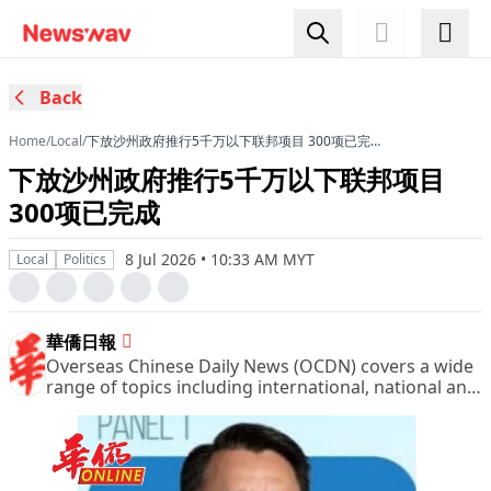
Back
Home
/
Local
/
下放沙州政府推行5千万以下联邦项目 300项已完
成
下放沙州政府推行5千万以下联邦项目
300项已完成
8 Jul 2026 • 10:33 AM MYT
Local
Politics
華僑日報
Overseas Chinese Daily News (OCDN) covers a wide
range of topics including international, national and
domestic news, financial and business pages,
sports, entertainment and leisure, women column
and other pages of great interest.