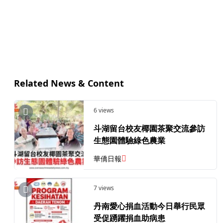
Related News & Content
6 views
斗湖留台校友椰園茶聚交流參訪
生態園體驗綠色農業
華僑日報
7 views
丹南愛心捐血活動今日舉行民眾
受促踴躍捐血助病患