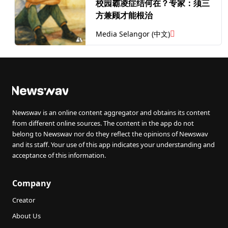
校园霸凌症结何在？专家：须三
方兼顾才能根治
Media Selangor (中文)
Newswav is an online content aggregator and obtains its content
from different online sources. The content in the app do not
belong to Newswav nor do they reflect the opinions of Newswav
and its staff. Your use of this app indicates your understanding and
acceptance of this information.
Company
Creator
About Us