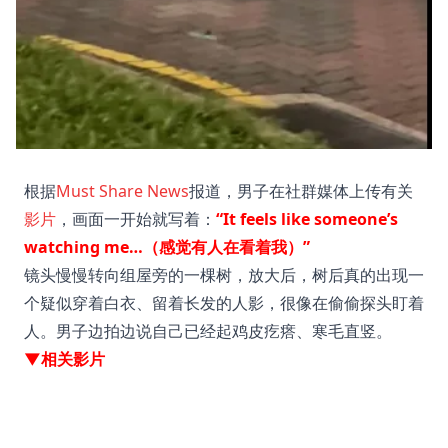
根据
Must Share News
报道，男子在社群媒体上传有关
影片
，画面一开始就写着：
“It feels like someone’s
watching me…（感觉有人在看着我）”
镜头慢慢转向组屋旁的一棵树，放大后，树后真的出现一
个疑似穿着白衣、留着长发的人影，很像在偷偷探头盯着
人。男子边拍边说自己已经起鸡皮疙瘩、寒毛直竖。
▼相关影片