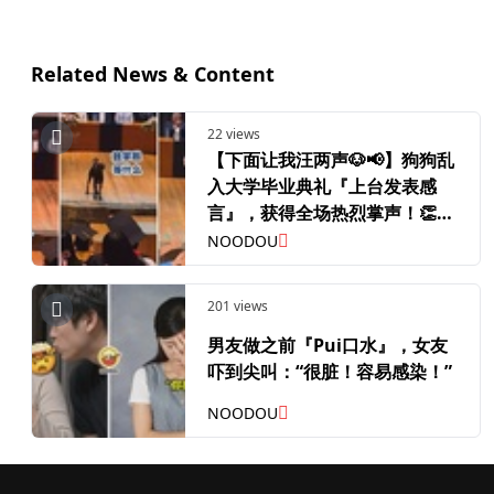
Related News & Content
22 views
【下面让我汪两声🐶📢】狗狗乱
入大学毕业典礼『上台发表感
言』，获得全场热烈掌声！👏
（内附影片）
NOODOU
201 views
男友做之前『Pui口水』，女友
吓到尖叫：“很脏！容易感染！”
NOODOU