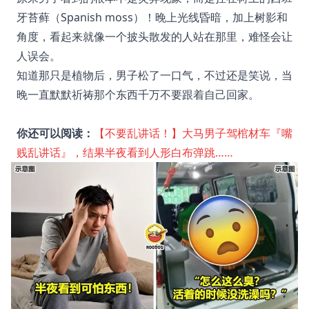
牙苔藓（Spanish moss）！晚上光线昏暗，加上树影和
角度，看起来就像一个披头散发的人站在那里，难怪会让
人误会。
知道那只是植物后，男子松了一口气，不过还是笑说，当
晚一直默默祈祷那个东西千万不要跟着自己回家。
你还可以阅读：
【不要乱讲话！】大马男子驾棺材车『嘴
贱乱讲话』，结果半夜看到人形白布弹跳……