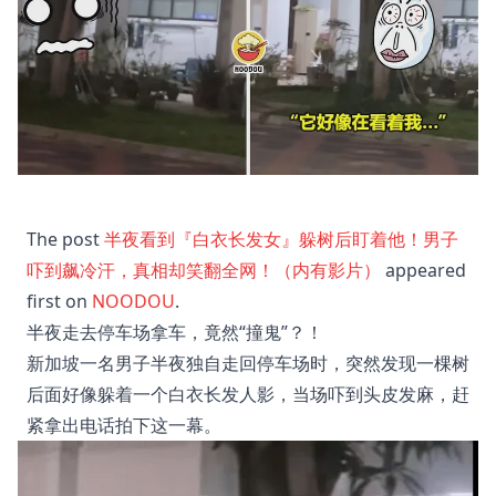
The post
半夜看到『白衣长发女』躲树后盯着他！男子
吓到飙冷汗，真相却笑翻全网！（内有影片）
appeared
first on
NOODOU
.
半夜走去停车场拿车，竟然“撞鬼”？！
新加坡一名男子半夜独自走回停车场时，突然发现一棵树
后面好像躲着一个白衣长发人影，当场吓到头皮发麻，赶
紧拿出电话拍下这一幕。