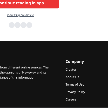
ontinue reading in app
View Original Article
Company
from different online sources. The
Creator
 the opinions of Newswav and its
About Us
tance of this information.
Terms of Use
Privacy Policy
Careers