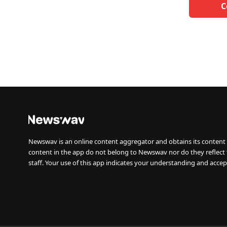
C
Newswav is an online content aggregator and obtains its content 
content in the app do not belong to Newswav nor do they reflect
staff. Your use of this app indicates your understanding and accep