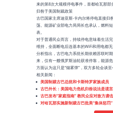
来的第8次大规模停电事件，首都哈瓦那部
归咎于美国制裁政策
古巴国家主席迪亚斯-卡内尔将停电直接归
荡。能源矿业部电力局局长也承认，燃料短
表。
对于普通民众而言，持续停电意味着生活完
维持，全面断电后连基本的WiFi和用电都
分析指出，古巴电力系统长期依赖苏联时期
来，仅有一艘俄罗斯油轮获准停靠，能源危
方面认为这只是“烟雾弹”，双方多轮会谈
相关新闻：
美国制裁古巴总统和卡斯特罗家族成员
古巴外长：美国电力危机归咎说法是谎言
古巴发布“家庭指南” 教民众应对敌方袭
对哈瓦那实施新制裁古巴批美“集体惩罚”