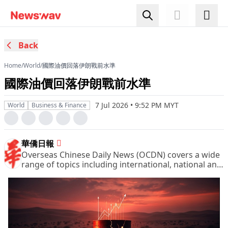
Back
Home
/
World
/
國際油價回落伊朗戰前水準
國際油價回落伊朗戰前水準
7 Jul 2026 • 9:52 PM MYT
World
Business & Finance
華僑日報
Overseas Chinese Daily News (OCDN) covers a wide
range of topics including international, national and
domestic news, financial and business pages,
sports, entertainment and leisure, women column
and other pages of great interest.