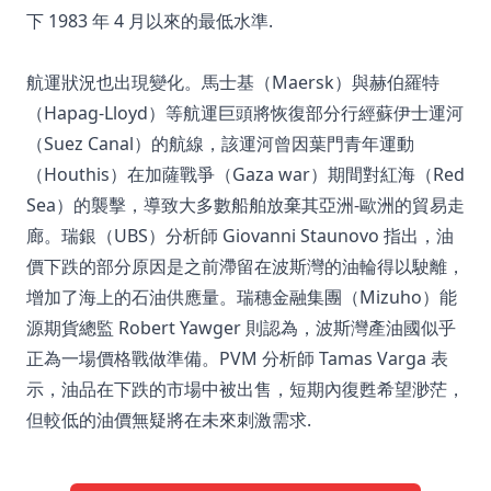
下 1983 年 4 月以來的最低水準.
航運狀況也出現變化。馬士基（Maersk）與赫伯羅特
（Hapag-Lloyd）等航運巨頭將恢復部分行經蘇伊士運河
（Suez Canal）的航線，該運河曾因葉門青年運動
（Houthis）在加薩戰爭（Gaza war）期間對紅海（Red
Sea）的襲擊，導致大多數船舶放棄其亞洲-歐洲的貿易走
廊。瑞銀（UBS）分析師 Giovanni Staunovo 指出，油
價下跌的部分原因是之前滯留在波斯灣的油輪得以駛離，
增加了海上的石油供應量。瑞穗金融集團（Mizuho）能
源期貨總監 Robert Yawger 則認為，波斯灣產油國似乎
正為一場價格戰做準備。PVM 分析師 Tamas Varga 表
示，油品在下跌的市場中被出售，短期內復甦希望渺茫，
但較低的油價無疑將在未來刺激需求.