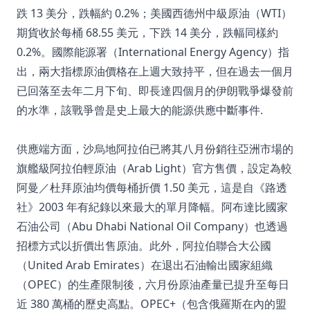
跌 13 美分，跌幅約 0.2%；美國西德州中級原油（WTI）
期貨收於每桶 68.55 美元，下跌 14 美分，跌幅同樣約
0.2%。國際能源署（International Energy Agency）指
出，兩大指標原油價格在上週大致持平，但在過去一個月
已回落至去年二月下旬、即長達四個月的伊朗戰爭爆發前
的水準，該戰爭曾是史上最大的能源供應中斷事件.
供應端方面，沙烏地阿拉伯已將其八月份銷往亞洲市場的
旗艦級阿拉伯輕原油（Arab Light）官方售價，設定為較
阿曼／杜拜原油均價每桶折價 1.50 美元，這是自《路透
社》2003 年有紀錄以來最大的單月降幅。阿布達比國家
石油公司（Abu Dhabi National Oil Company）也透過
招標方式以折價出售原油。此外，阿拉伯聯合大公國
（United Arab Emirates）在退出石油輸出國家組織
（OPEC）的生產限制後，六月份原油產量已提升至每日
近 380 萬桶的歷史高點。OPEC+（包含俄羅斯在內的盟