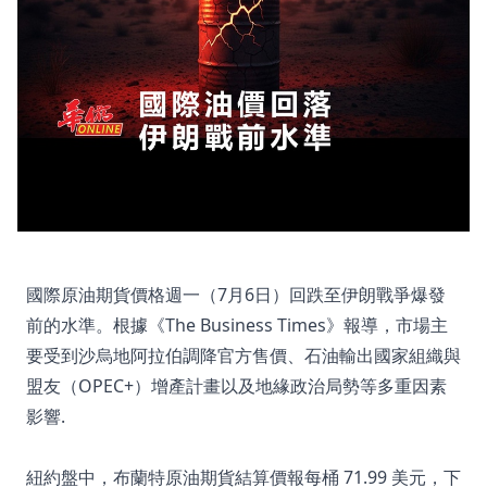
國際原油期貨價格週一（7月6日）回跌至伊朗戰爭爆發
前的水準。根據《The Business Times》報導，市場主
要受到沙烏地阿拉伯調降官方售價、石油輸出國家組織與
盟友（OPEC+）增產計畫以及地緣政治局勢等多重因素
影響.
紐約盤中，布蘭特原油期貨結算價報每桶 71.99 美元，下