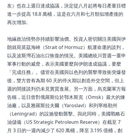
友）也在上週日達成協議，決定從八月起將每日產量目標
進一步提高 18.8 萬桶，這是在六月和七月類似增產後的
再次增加.
地緣政治情勢亦持續影響油價。投資人密切關注美國與伊
朗就荷莫茲海峽（Strait of Hormuz）航運命運的談判，
以及波斯灣石油出口恢復的情況。美國總統川普週一重申
軍事行動的威脅，表示美國要麼與伊朗達成協議，要麼
「完成任務」。儘管在美國與以色列的襲擊導致衝突爆發
後，雙方曾有為期 60 天的停火期以創造外交空間，但上
週的間接談判仍未見實質進展。另一方面，烏克蘭軍方報
告稱，近日曾對俄羅斯位於鄂木斯克（Omsk）最大的煉
油廠，以及雅羅斯拉夫爾（Yaroslavl）和列寧格勒州
（Leningrad）的設施發動襲擊。與此同時，美國戰略石
油儲備（US Strategic Petroleum Reserve）在截至 7
月 3 日的一週內減少了 620 萬桶，降至 3.195 億桶，創