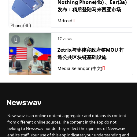
Nothing Phone(4b) 、Ear(3a)
发布：稍后登陆马来西亚市场
Mdroid
17 views
Zetrix与菲律宾政府签MOU 打
造公共区块链基础设施
Media Selangor (中文)
Newswav is an online content aggregator and obtains its content
from different online sources. The content in the app do not
belong to Newswav nor do they reflect the opinions of Newswav
and its staff. Your use of this app indicates your understanding and