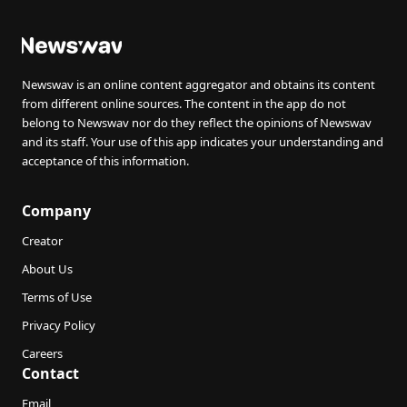
Newswav is an online content aggregator and obtains its content
from different online sources. The content in the app do not
belong to Newswav nor do they reflect the opinions of Newswav
and its staff. Your use of this app indicates your understanding and
acceptance of this information.
Company
Creator
About Us
Terms of Use
Privacy Policy
Careers
Contact
Email