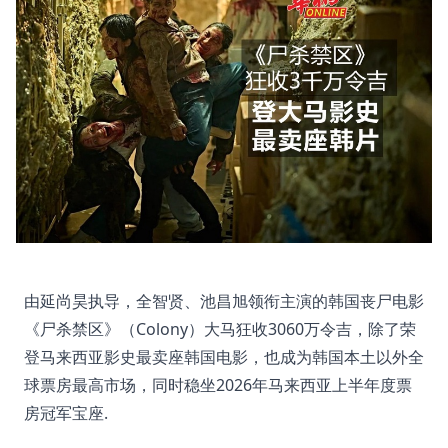
由延尚昊执导，全智贤、池昌旭领衔主演的韩国丧尸电影
《尸杀禁区》（Colony）大马狂收3060万令吉，除了荣
登马来西亚影史最卖座韩国电影，也成为韩国本土以外全
球票房最高市场，同时稳坐2026年马来西亚上半年度票
房冠军宝座.