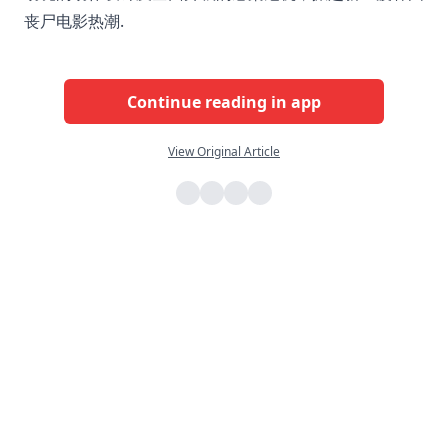
丧尸电影热潮.
Continue reading in app
View Original Article