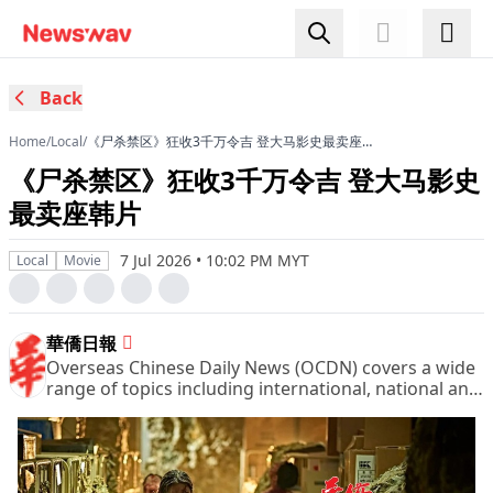
Back
Home
/
Local
/
《尸杀禁区》狂收3千万令吉 登大马影史最卖座韩
片
《尸杀禁区》狂收3千万令吉 登大马影史
最卖座韩片
7 Jul 2026 • 10:02 PM MYT
Local
Movie
華僑日報
Overseas Chinese Daily News (OCDN) covers a wide
range of topics including international, national and
domestic news, financial and business pages,
sports, entertainment and leisure, women column
and other pages of great interest.