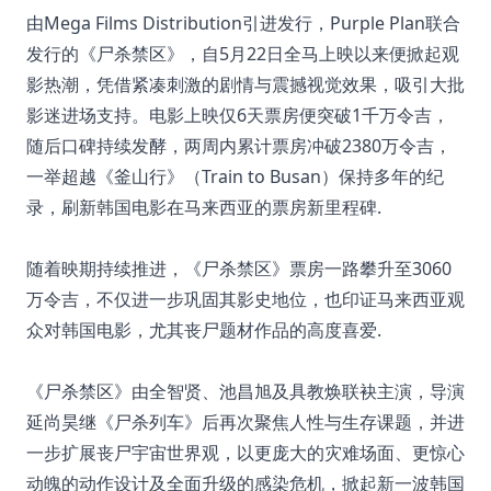
由Mega Films Distribution引进发行，Purple Plan联合
发行的《尸杀禁区》，自5月22日全马上映以来便掀起观
影热潮，凭借紧凑刺激的剧情与震撼视觉效果，吸引大批
影迷进场支持。电影上映仅6天票房便突破1千万令吉，
随后口碑持续发酵，两周内累计票房冲破2380万令吉，
一举超越《釜山行》（Train to Busan）保持多年的纪
录，刷新韩国电影在马来西亚的票房新里程碑.
随着映期持续推进，《尸杀禁区》票房一路攀升至3060
万令吉，不仅进一步巩固其影史地位，也印证马来西亚观
众对韩国电影，尤其丧尸题材作品的高度喜爱.
《尸杀禁区》由全智贤、池昌旭及具教焕联袂主演，导演
延尚昊继《尸杀列车》后再次聚焦人性与生存课题，并进
一步扩展丧尸宇宙世界观，以更庞大的灾难场面、更惊心
动魄的动作设计及全面升级的感染危机，掀起新一波韩国