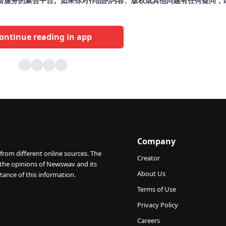
容托管服务的聚合平台。如果你对作品的内容、版权或其他问题有任何疑问，
ontinue reading in app
Company
from different online sources. The
Creator
 the opinions of Newswav and its
About Us
tance of this information.
Terms of Use
Privacy Policy
Careers