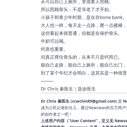
从可以自己上厕所，变成要人照顾。
所以照顾骨头，不是等老了才开始。
小孩子和青少年时期，是在存bone bank
大人也一样，每天走一点路，爬一点楼梯，
这些看起来很普通，但都是在保护骨头。
牛奶可以喝。
钙质也重要。
但真正撑住骨头的，从来不只是钙而已。
能自己走路，能自己上厕所，能自己出门，
到了某个年纪才会明白，这其实是一种很贵
⸻
Dr Chris 秦医生｜急诊医生
Dr Chris 秦医生 (ccwchin89@gmail.com)
是
N
成为公民记者的当儿，通过Newswav的百万用
的创作者之一吧！
上述用户内容（“User Content”，定义见 News