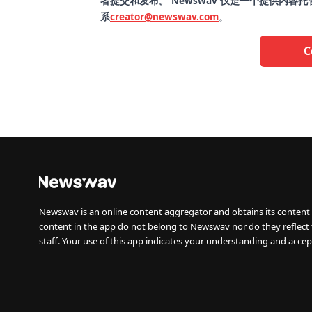
者提交和发布。 Newswav 仅是一个提供内
系
creator@newswav.com
。
C
Newswav is an online content aggregator and obtains its content 
content in the app do not belong to Newswav nor do they reflect
staff. Your use of this app indicates your understanding and accep