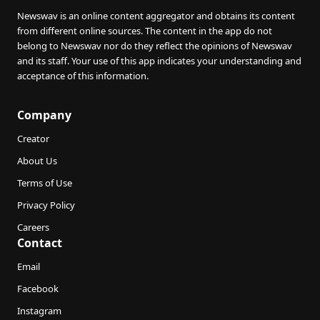
Newswav is an online content aggregator and obtains its content
from different online sources. The content in the app do not
belong to Newswav nor do they reflect the opinions of Newswav
and its staff. Your use of this app indicates your understanding and
acceptance of this information.
Company
Creator
About Us
Terms of Use
Privacy Policy
Careers
Contact
Email
Facebook
Instagram