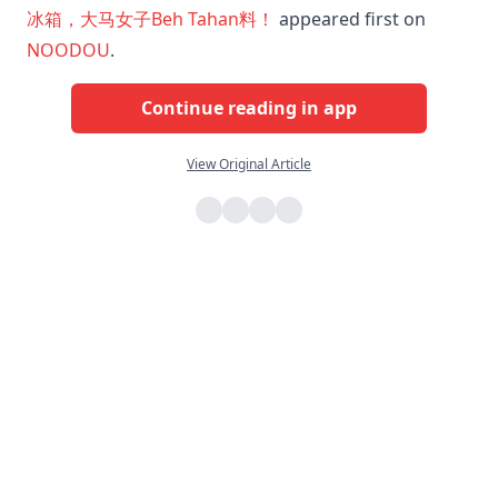
冰箱，大马女子Beh Tahan料！
appeared first on
NOODOU
.
Continue reading in app
View Original Article