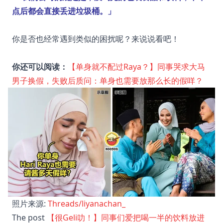
点后都会直接丢进垃圾桶。」
你是否也经常遇到类似的困扰呢？来说说看吧！
你还可以阅读：
【单身就不配过Raya？】同事哭求大马
男子换假，失败后质问：单身也需要放那么长的假咩？
照片来源:
Threads/liyanachan_
The post
【很Geli叻！】同事们爱把喝一半的饮料放进