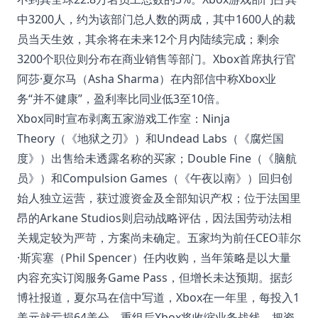
中3200人，约为该部门总人数的两成，其中1600人的裁
员当天生效，其余将在未来12个月内陆续完成；剩余
3200个职位则分布在商业销售等部门。Xbox首席执行官
阿莎·夏尔马（Asha Sharma）在内部信中称Xbox业
务“并不健康”，盈利率比同业低3至10倍。
Xbox同时宣布剥离五家游戏工作室：Ninja
Theory（《地狱之刃》）和Undead Labs（《腐烂国
度》）出售给未透露名称的买家；Double Fine（《脑航
员》）和Compulsion Games（《午夜以南》）回归创
始人独立运营，获过渡资金及全部知识产权；位于法国里
昂的Arkane Studios则启动战略评估，因法国劳动法相
关规定较为严苛，方案尚未确定。五家均为前任CEO菲尔
·斯宾塞（Phil Spencer）任内收购，当年策略是以大量
内容充实订阅服务Game Pass，但增长未达预期。据彭
博社报道，夏尔马在信中写道，Xbox在一年里，每投入1
美元就亏损64美分。重组后Xbox将收缩业务战线，把资