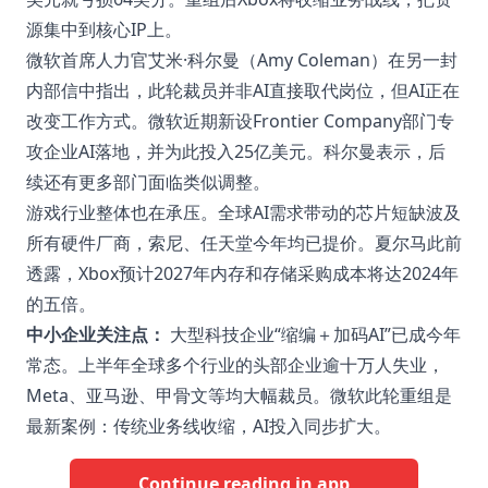
源集中到核心IP上。
微软首席人力官艾米·科尔曼（Amy Coleman）在另一封
内部信中指出，此轮裁员并非AI直接取代岗位，但AI正在
改变工作方式。微软近期新设Frontier Company部门专
攻企业AI落地，并为此投入25亿美元。科尔曼表示，后
续还有更多部门面临类似调整。
游戏行业整体也在承压。全球AI需求带动的芯片短缺波及
所有硬件厂商，索尼、任天堂今年均已提价。夏尔马此前
透露，Xbox预计2027年内存和存储采购成本将达2024年
的五倍。
中小企业关注点：
大型科技企业“缩编＋加码AI”已成今年
常态。上半年全球多个行业的头部企业逾十万人失业，
Meta、亚马逊、甲骨文等均大幅裁员。微软此轮重组是
最新案例：传统业务线收缩，AI投入同步扩大。
Continue reading in app