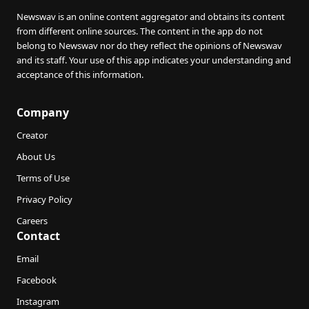
Newswav is an online content aggregator and obtains its content
from different online sources. The content in the app do not
belong to Newswav nor do they reflect the opinions of Newswav
and its staff. Your use of this app indicates your understanding and
acceptance of this information.
Company
Creator
About Us
Terms of Use
Privacy Policy
Careers
Contact
Email
Facebook
Instagram