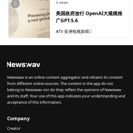
3 views
美国政府放行 OpenAI大规模推
广GPT-5.6
ATV 亚洲电视新闻
Newswav is an online content aggregator and obtains its content
from different online sources. The content in the app do not
belong to Newswav nor do they reflect the opinions of Newswav
and its staff. Your use of this app indicates your understanding and
acceptance of this information.
Company
Creator