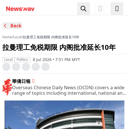
Back
Home
/
Local
/
拉曼理工免税期限 内阁批准延长10年
拉曼理工免税期限 内阁批准延长10年
8 Jul 2026 • 7:51 PM MYT
Local
Politics
華僑日報
Overseas Chinese Daily News (OCDN) covers a wide
range of topics including international, national and
domestic news, financial and business pages,
sports, entertainment and leisure, women column
and other pages of great interest.