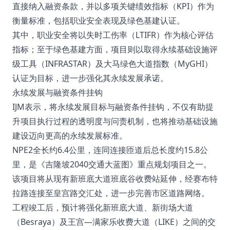
直接纳入融资条款，并以多项关键绩效指标（KPI）作为
衡量标准，包括职业安全表现及绿色基建认证。
其中，职业安全将以失时工伤率（LTIFR）作为核心评估
指标；至于绿色基建方面，项目则以取得永续基础设施评
级工具（INFRASTAR）及大马绿色大道指数（MyGHI）
认证为目标，进一步强化其永续发展承诺。
永续发展与融资条件挂钩
IJM表示，将永续发展目标与融资条件挂钩，不仅有助提
升项目执行过程的透明度与问责机制，也将推动基础设施
建设迈向更高的永续发展标准。
NPE2全长约6.4公里，连同连接匝道后总长度约15.8公
里，是《吉隆坡2040交通大蓝图》重点规划项目之一。
该项目将从现有新班底大道班底谷收费站延伸，经赛布特
拉路连接至皇宫路交汇处，进一步完善市区道路网络。
工程竣工后，预计将强化新班底大道、新街场大道
（Besraya）及王宫—满家乐收费大道（LIKE）之间的交