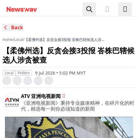
Back
Home
/
Local
/
【柔佛州选】反贪会接3投报 峇株巴辖候选人涉贪
被查
【柔佛州选】反贪会接3投报 峇株巴辖候
选人涉贪被查
9 Jul 2026 • 5:02 PM MYT
Local
Politics
ATV 亚洲电视新闻
《亚洲电视新闻》秉持专业媒体精神，在碎片化的时
代，精选每一则你必须知道的新闻