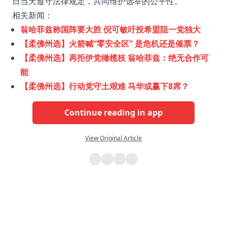
日当天遵守法律规定，共同维护选举的公平性。
相关新闻：
翁哈菲兹称国阵要大胜 倪可敏吁投希盟阻一党独大
【柔佛州选】火箭喊“零安全区” 是危机还是催票？
【柔佛州选】再拒伊党橄榄枝 翁哈菲兹：绝无合作可
能
【柔佛州选】行动党守土艰难 马华或赢下8席？
Continue reading in app
View Original Article