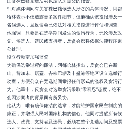
由峇株巴辖竞选活动执法队所提交的报告。
针对媒体询问有关峇株巴辖候选人涉贪的具体情况，阿都
哈林表示不便透露更多案件细节，但他确认该投报涉及一
名候选人，且反贪会已依法对相关指控进行评估和调查。
他强调，只要是在选举期间发生的贪污行为，无论涉及政
党、候选人、选民或支持者，反贪会都将依据法律程序秉
公处理。
设立行动室加强监督
为确保选举过程的廉洁，阿都哈林指出，反贪会已在新
山、昔加末、居銮、峇株巴辖及丰盛港等地区设立选举行
动室，方便公众在竞选期间举报任何形式的滥权及贪污行
为。他重申，反贪会对选举贪污采取“零容忍”态度，绝不
会因涉案者的背景而有所妥协。
他认为，唯有确保廉洁的选举，才能维护国家民主制度的
廉正，并增强人民对国家机构的信心。他同时提醒所有候
选人、政党、支持者及选民，必须在整个竞选期间及投票