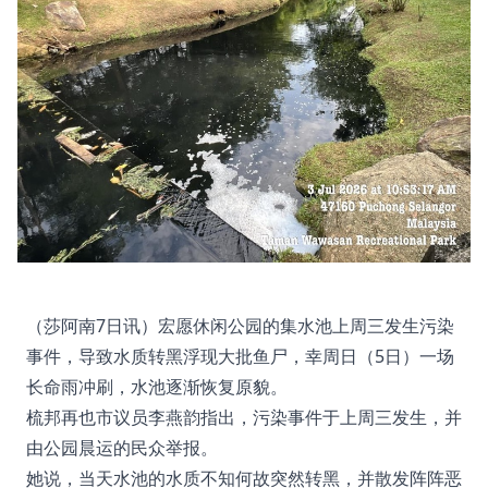
（莎阿南7日讯）宏愿休闲公园的集水池上周三发生污染
事件，导致水质转黑浮现大批鱼尸，幸周日（5日）一场
长命雨冲刷，水池逐渐恢复原貌。
梳邦再也市议员李燕韵指出，污染事件于上周三发生，并
由公园晨运的民众举报。
她说，当天水池的水质不知何故突然转黑，并散发阵阵恶