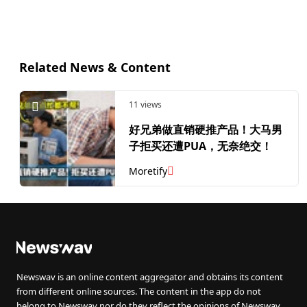
Related News & Content
11 views
好兄弟做直销硬推产品！大马男
子拒买还遭PUA，无奈绝交！
Moretify
Newswav is an online content aggregator and obtains its content
from different online sources. The content in the app do not
belong to Newswav nor do they reflect the opinions of Newswav