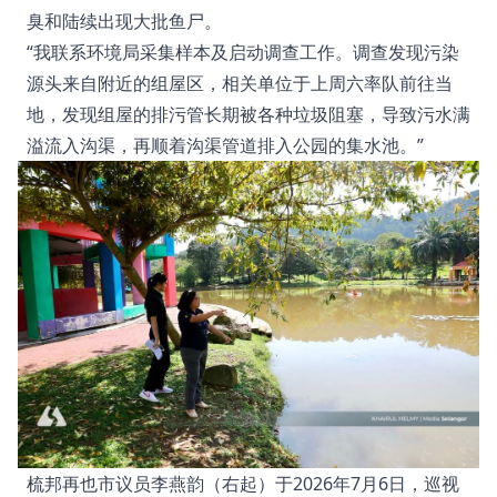
臭和陆续出现大批鱼尸。
“我联系环境局采集样本及启动调查工作。调查发现污染
源头来自附近的组屋区，相关单位于上周六率队前往当
地，发现组屋的排污管长期被各种垃圾阻塞，导致污水满
溢流入沟渠，再顺着沟渠管道排入公园的集水池。”
梳邦再也市议员李燕韵（右起）于2026年7月6日，巡视