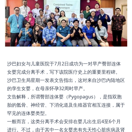
沙巴妇女与儿童医院于7月2日成功为一对早产臀部连体
女婴完成分离手术，写下该院医疗史上的重要里程碑。
沙巴卫生局星期一发表文告指出，这对来自沙巴内陆地区
的孪生女婴，在母亲怀孕32周时早产。
文告解释，所谓臀部连体婴（Pygopagus），是指双胞
胎的骶骨、神经管、下消化道及生殖器官相互连接，属于
罕见的连体婴类型。
一般而言，这类分离手术会安排在婴儿出生后4至6个月
进行。不过，由于其中一名女婴患有先天性心脏疾病及肾