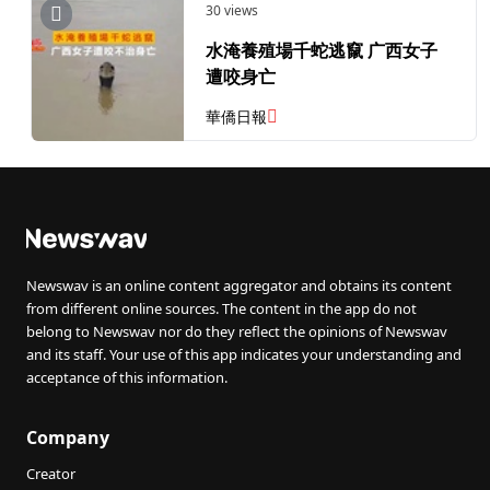
30 views
水淹養殖場千蛇逃竄 广西女子
遭咬身亡
華僑日報
Newswav is an online content aggregator and obtains its content
from different online sources. The content in the app do not
belong to Newswav nor do they reflect the opinions of Newswav
and its staff. Your use of this app indicates your understanding and
acceptance of this information.
Company
Creator