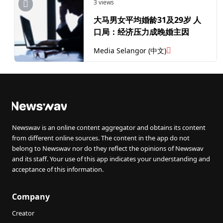
3 views
大马男女平均婚龄31及29岁 人
口局：经济压力成晚婚主因
Media Selangor (中文)
Newswav is an online content aggregator and obtains its content
from different online sources. The content in the app do not
belong to Newswav nor do they reflect the opinions of Newswav
and its staff. Your use of this app indicates your understanding and
acceptance of this information.
Company
Creator