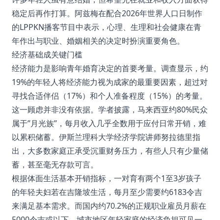
稳定后再作打算。阿兹梅在配合2026年世界人口日制作
的LPPKN播客节目中表示，心理、生理和社会健康在青
年作出与职业、婚姻相关的决定时扮演重要角色。
经济基础成关键门槛
经济能力是影响青年婚育决定的首要考量。调查显示，约
19%的年轻人将经济能力视为成家的最重要因素，超过对
寻找合适伴侣（17%）和个人准备程度（15%）的考量。
这一顾虑并非没有依据。学者披露，马来西亚约80%民众
属于”月光族”，每月收入几乎全数用于应付日常开销，难
以累积储蓄。伊斯兰理科大学经济学院讲师努拉德里指
出，大多数家庭正承受沉重财务压力，有些人只有少量储
蓄，甚至毫无存款可言。
根据体面生活基本开销指标，一对育有两个1至3岁孩子
的年轻夫妇若在吉隆坡生活，每月至少需要约6183令吉
来满足基本需求。而国内约70.2%的正规职业雇员月薪在
5000令吉或以下，城市地区年轻家庭的经济负担可见一