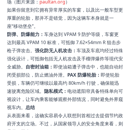
场（图片来源：
paultan.org
）
如果你留意到它拥有异常厚实的车窗，以及比一般车型更
厚重的轮胎，那并不是错觉，因为这辆车本身就是一
座“移动堡垒”。
防弹、防爆能力：
车身达到 VPAM 9 防护等级，车窗更
达到最高 VPAM 10 标准，可抵御 7.62×54mm R 狙击步
枪子弹攻击。
强化防无人机攻击：
车顶及车底均经过特殊
强化设计，可抵御包括无人机攻击及手榴弹爆炸等现代安
全威胁。
自密封油箱：
即使油箱遭子弹击中，也能自动封
闭受损部位，防止燃油外泄。
PAX 防爆轮胎：
即使轮胎
受损，车辆仍可继续以最高约 80km/h 行驶，确保能迅
速驶离危险区域。
隐私模式：
电动遮阳帘具备特殊单向可
视设计，让车内乘客能够观察外部情况，同时避免外界窥
视车内。
总结
从表面来看，这确实容易令人联想到首相过去提倡节约政
府开支的立场。不过，从国家领导人的安全角度来看，则