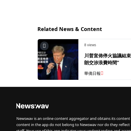
Related News & Content
8 views
川普宣佈停火協議結束 
朗交涉浪費時間”
華僑日報
Newswav is an online content aggregator and obtains its content 
content in the app do not belong to Newswav nor do they reflect
staff. Your use of this app indicates your understanding and accep