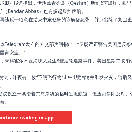
RIB）报道指出，伊朗葛希姆岛（Qeshm）听到6声爆炸，西里
（Bandar Abbas）也有多起爆炸声响。
再违反一项意在结束中东战争的谅解备忘录，并点出除了黎巴嫩
Telegram发布的外交部声明指出：“伊朗严正警告美国违反条
国家安全。”
，未料霍尔木兹海峡又发生3艘油轮遇袭事件。美国星期二取消
说法，昨夜有一枚“不明飞行物”击中1艘油轮并引发火灾，随后又
。
提议设立一条沿着其海岸线的临时过境航道，但遭到伊朗反对。
费。
ontinue reading in app