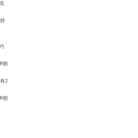
克
持
约
伊朗
有2
伊朗