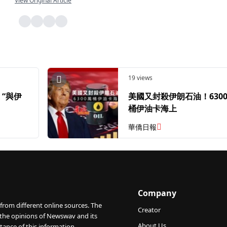
View Original Article
19 views
“與伊
美國又封殺伊朗石油！630
桶伊油卡海上
華僑日報
Company
from different online sources. The
Creator
 the opinions of Newswav and its
About Us
tance of this information.