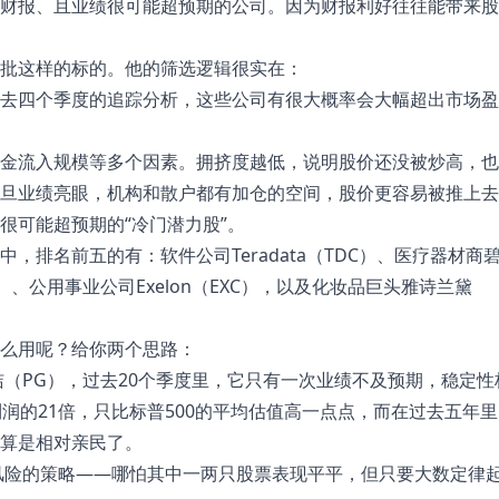
财报、且业绩很可能超预期的公司。因为财报利好往往能带来股
批这样的标的。他的筛选逻辑很实在：
对过去四个季度的追踪分析，这些公司有很大概率会大幅超出市场
了资金流入规模等多个因素。拥挤度越低，说明股价还没被炒高，
旦业绩亮眼，机构和散户都有加仓的空间，股价更容易被推上去
很可能超预期的“冷门潜力股”。
，排名前五的有：软件公司Teradata（TDC）、医疗器材商
OS）、公用事业公司Exelon（EXC），以及化妆品巨头雅诗兰黛
么用呢？给你两个思路：
洁（PG），过去20个季度里，它只有一次业绩不及预期，稳定性
润的21倍，只比标普500的平均估值高一点点，而在过去五年里
算是相对亲民了。
风险的策略——哪怕其中一两只股票表现平平，但只要大数定律