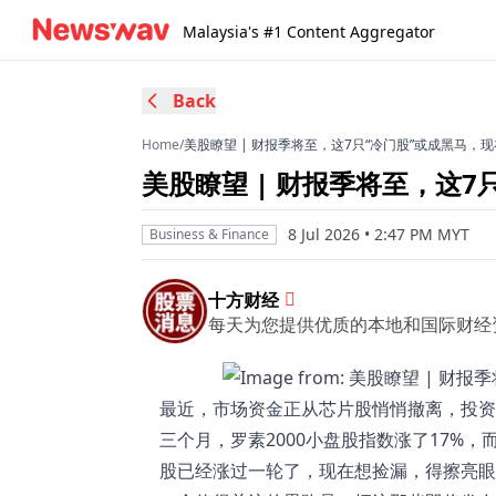
Malaysia's #1 Content Aggregator
Back
Home
/
美股瞭望 | 财报季将至，这7只“冷门股”或成黑马，
美股瞭望 | 财报季将至，这
8 Jul 2026 • 2:47 PM MYT
Business & Finance
十方财经
每天为您提供优质的本地和国际财经
最近，市场资金正从芯片股悄悄撤离，投资
三个月，罗素2000小盘股指数涨了17%，
股已经涨过一轮了，现在想捡漏，得擦亮眼