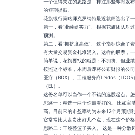
一个值得关注的思路是：押注那些即将发布
的短期提振。
花旗银行策略师克罗纳特最近就筛选出了一
第一，看“业绩硬实力”。 根据花旗团队
预测。
第二，看“拥挤度高低”。 这个指标综合
有大量交易资金扎堆涌入。这样的股票，一
简单说，花旗要找的就是：不拥挤、但业绩
按照这个标准，本周后即将公布财报的公司中
医疗（BDX）、工程服务商Leidos（LD
（EL）。
这份名单可以当作一个不错的选股起点。怎
思路一：精选一两个你最看好的。 比如宝
高。目前它的市盈率约为未来12个月预期利
它常常比大盘贵出好几个点，现在这个价格
思路二：干脆整篮子买入。 这是一种分散