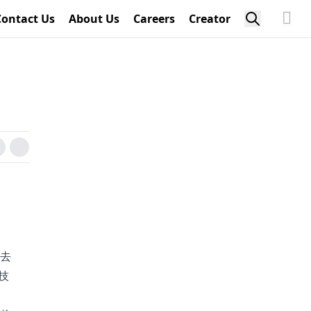
Contact Us
About Us
Careers
Creator
去
技