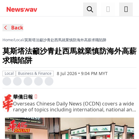
Back
Home
/
Local
/
莫斯塔法籲沙青赴西馬就業慎防海外高薪求職陷阱
莫斯塔法籲沙青赴西馬就業慎防海外高薪
求職陷阱
8 Jul 2026 • 9:04 PM MYT
Local
Business & Finance
華僑日報
Overseas Chinese Daily News (OCDN) covers a wide
range of topics including international, national and
domestic news, financial and business pages,
sports, entertainment and leisure, women column
and other pages of great interest.