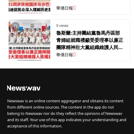
華僑日報
9 views
魯斯蘭:主持團結黨魯馬丹區部
青婦組就職禮籲受委理事以廉正
團隊精神壯大黨組織維護人民權
益
華僑日報
Newswav is an online content aggregator and obtains its content
from different online sources. The content in the app do not
belong to Newswav nor do they reflect the opinions of Newswav
and its staff. Your use of this app indicates your understanding and
acceptance of this information.