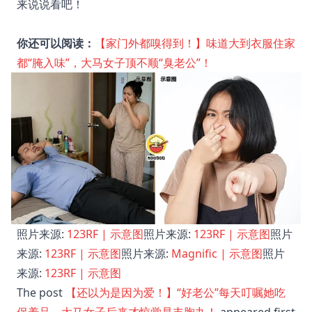
来说说看吧！
你还可以阅读：
【家门外都嗅得到！】味道大到衣服住家
都“腌入味”，大马女子顶不顺“臭老公”！
照片来源:
123RF | 示意图
照片来源:
123RF | 示意图
照片
来源:
123RF | 示意图
照片来源:
Magnific | 示意图
照片
来源:
123RF | 示意图
The post
【还以为是因为爱！】“好老公”每天叮嘱她吃