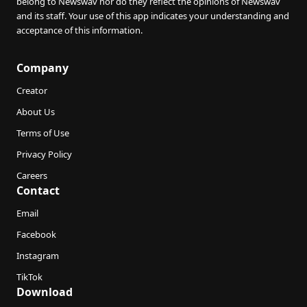
belong to Newswav nor do they reflect the opinions of Newswav
and its staff. Your use of this app indicates your understanding and
acceptance of this information.
Company
Creator
About Us
Terms of Use
Privacy Policy
Careers
Contact
Email
Facebook
Instagram
TikTok
Download