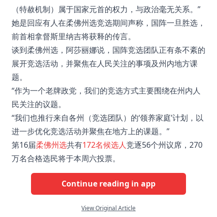
（特赦机制）属于国家元首的权力，与政治毫无关系。”
她是回应有人在柔佛州选竞选期间声称，国阵一旦胜选，
前首相拿督斯里纳吉将获释的传言。
谈到柔佛州选，阿莎丽娜说，国阵竞选团队正有条不紊的
展开竞选活动，并聚焦在人民关注的事项及州内地方课
题。
“作为一个老牌政党，我们的竞选方式主要围绕在州内人
民关注的议题。
“我们也推行来自各州（竞选团队）的‘领养家庭’计划，以
进一步优化竞选活动并聚焦在地方上的课题。”
第16届
柔佛州选
共有
172名候选人
竞逐56个州议席，270
万名合格选民将于本周六投票。
Continue reading in app
View Original Article