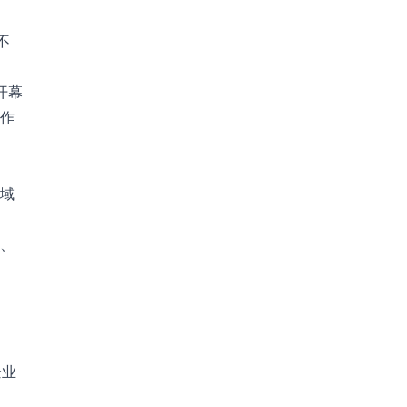
不
的开幕
作
域
、
企业