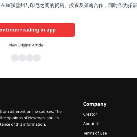
旨在加强雪州与印尼之间的贸易、投资及策略合作，同时作为拓
ontinue reading in app
View Original Article
Company
from different online sources. The
Creator
 the opinions of Newswav and its
About Us
tance of this information.
Terms of Use