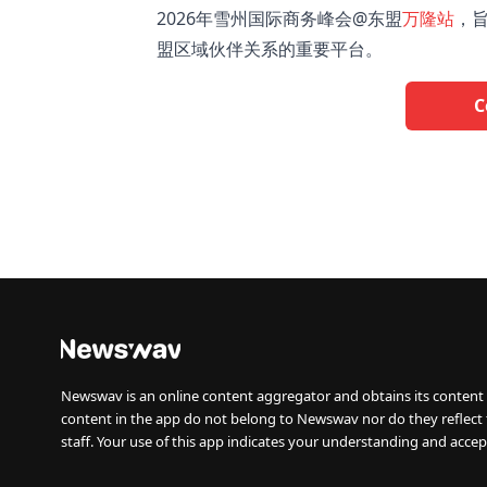
2026年雪州国际商务峰会@东盟
万隆站
，
盟区域伙伴关系的重要平台。
C
Newswav is an online content aggregator and obtains its content 
content in the app do not belong to Newswav nor do they reflect
staff. Your use of this app indicates your understanding and accep