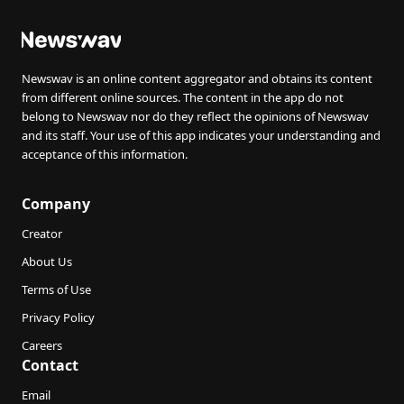
Newswav is an online content aggregator and obtains its content
from different online sources. The content in the app do not
belong to Newswav nor do they reflect the opinions of Newswav
and its staff. Your use of this app indicates your understanding and
acceptance of this information.
Company
Creator
About Us
Terms of Use
Privacy Policy
Careers
Contact
Email