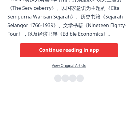
《The Serviceberry》、以国家意识为主题的《Cita
Sempurna Warisan Sejarah》、历史书籍《Sejarah
Selangor 1766-1939》、文学书籍《Nineteen Eighty-
Four》，以及经济书籍《Edible Economics》。
Continue reading in app
View Original Article