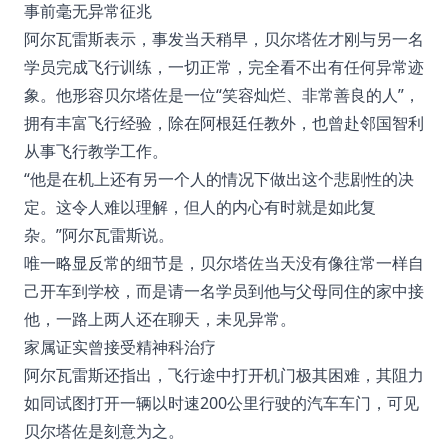
事前毫无异常征兆
阿尔瓦雷斯表示，事发当天稍早，贝尔塔佐才刚与另一名
学员完成飞行训练，一切正常，完全看不出有任何异常迹
象
。他形容贝尔塔佐是一位“笑容灿烂、非常善良的人”，
拥有丰富飞行经验，除在阿根廷任教外，也曾赴邻国智利
从事飞行教学工作
。
“他是在机上还有另一个人的情况下做出这个悲剧性的决
定。这令人难以理解，但人的内心有时就是如此复
杂。”阿尔瓦雷斯说
。
唯一略显反常的细节是，贝尔塔佐当天没有像往常一样自
己开车到学校，而是请一名学员到他与父母同住的家中接
他，一路上两人还在聊天，未见异常
。
家属证实曾接受精神科治疗
阿尔瓦雷斯还指出，飞行途中打开机门极其困难，其阻力
如同试图打开一辆以时速200公里行驶的汽车车门，可见
贝尔塔佐是刻意为之
。