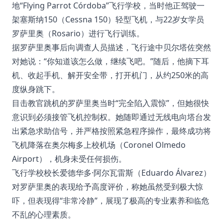
地“Flying Parrot Córdoba”飞行学校，当时他正驾驶一
架塞斯纳150（Cessna 150）轻型飞机，与22岁女学员
罗萨里奥（Rosario）进行飞行训练
。
据罗萨里奥事后向调查人员描述，飞行途中贝尔塔佐突然
对她说：“你知道该怎么做，继续飞吧。”随后，他摘下耳
机、收起手机、解开安全带，打开机门，从约250米的高
度纵身跳下
。
目击教官跳机的罗萨里奥当时“完全陷入震惊”，但她很快
意识到必须接管飞机控制权。她随即通过无线电向塔台发
出紧急求助信号，并严格按照紧急程序操作，最终成功将
飞机降落在奥尔梅多上校机场（Coronel Olmedo
Airport），机身未受任何损伤
。
飞行学校校长爱德华多·阿尔瓦雷斯（Eduardo Álvarez）
对罗萨里奥的表现给予高度评价，称她虽然受到极大惊
吓，但表现得“非常冷静”，展现了极高的专业素养和临危
不乱的心理素质
。