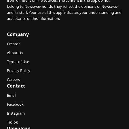
from different online sources. The content in the app do not
belong to Newswav nor do they reflect the opinions of Newswav
and its staff. Your use of this app indicates your understanding and
acceptance of this information.
Company
Creator
About Us
Terms of Use
Privacy Policy
Careers
Contact
Email
Facebook
Instagram
TikTok
Download