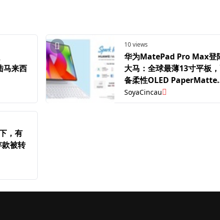
10 views
 、
华为MatePad Pro Max登
登陆马来西
大马：全球最薄13寸平板，
备柔性OLED PaperMatte
幕，售价5999令吉
SoyaCincau
计划下，有
存款被转