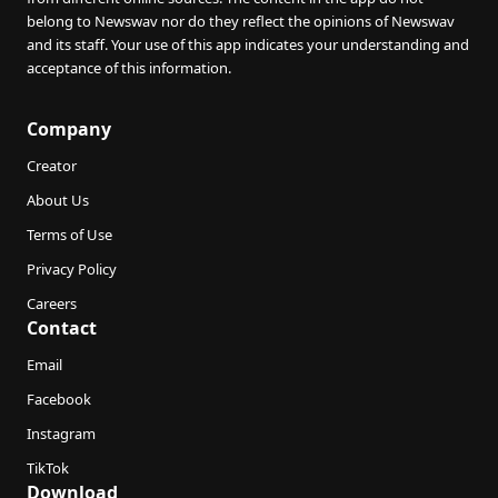
belong to Newswav nor do they reflect the opinions of Newswav
and its staff. Your use of this app indicates your understanding and
acceptance of this information.
Company
Creator
About Us
Terms of Use
Privacy Policy
Careers
Contact
Email
Facebook
Instagram
TikTok
Download