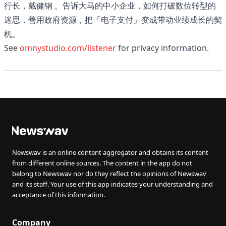
行长，戴健钢 。告诉大马的中小企业，如何打破数位转型的
迷思，善用政府资源，把「电子支付」变成带动业绩成长的契
机。
See
omnystudio.com/listener
for privacy information.
Newswav is an online content aggregator and obtains its content
from different online sources. The content in the app do not
belong to Newswav nor do they reflect the opinions of Newswav
and its staff. Your use of this app indicates your understanding and
acceptance of this information.
Company