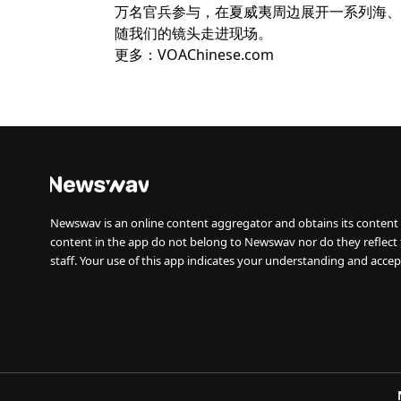
万名官兵参与，在夏威夷周边展开一系列海、空及
随我们的镜头走进现场。
更多：VOAChinese.com
Newswav is an online content aggregator and obtains its content 
content in the app do not belong to Newswav nor do they reflect
staff. Your use of this app indicates your understanding and accep