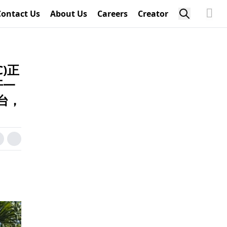
Contact Us
About Us
Careers
Creator
)正
开一
台，