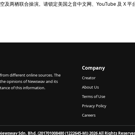
两栖联合操演。请锁定美国之音中文网、YouTube 及 X 平
Company
from different online sources. The
Creator
 the opinions of Newswav and its
About Us
tance of this information.
Terms of Use
Privacy Policy
Careers
Newswav Sdn. Bhd. (201701008480 (1222645-M)) 2026 All Rights Reserve