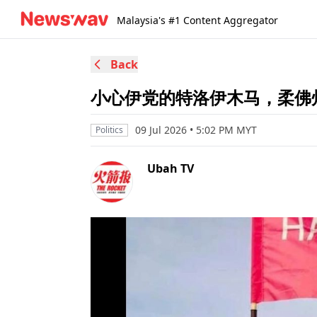
Malaysia's #1 Content Aggregator
Back
小心伊党的特洛伊木马，柔佛
09 Jul 2026 • 5:02 PM MYT
Politics
Ubah TV