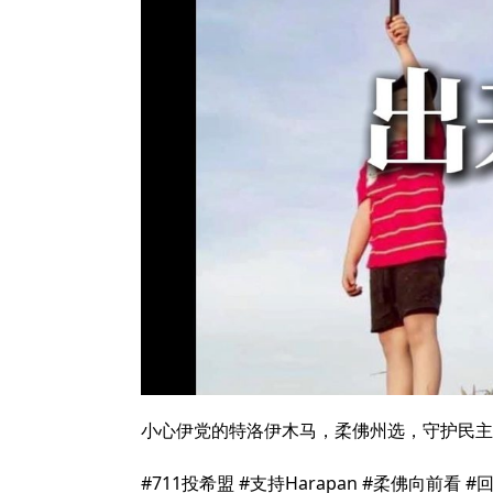
小心伊党的特洛伊木马，柔佛州选，守护民主
#711投希盟 #支持Harapan #柔佛向前看 