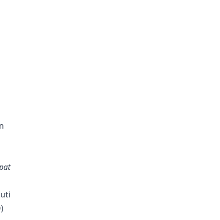
n
pat
uti
)