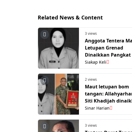
Related News & Content
3 views
Anggota Tentera M
Letupan Grenad
Dinaikkan Pangkat 
Anumerta
Siakap Keli
2 views
Maut letupan bom
tangan: Allahyarh
Siti Khadijah dinai
pangkat Lans Koper
Sinar Harian
3 views