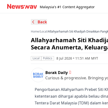
Malaysia's #1 Content Aggregator
Back
Home
/
Local
/
Allahyarhamah Siti Khadijah Dinaikkan Pan
Allahyarhamah Siti Khadi
Secara Anumerta, Keluar
8 Jul 2026 • 11:51 AM MYT
Local
Politics
Borak Daily
Curious & progressive. Bringing yo
Pengorbanan Allahyarham Prebet Siti Kh
ketenteraan dihargai apabila beliau di
Tentera Darat Malaysia (TDM) dalam ke