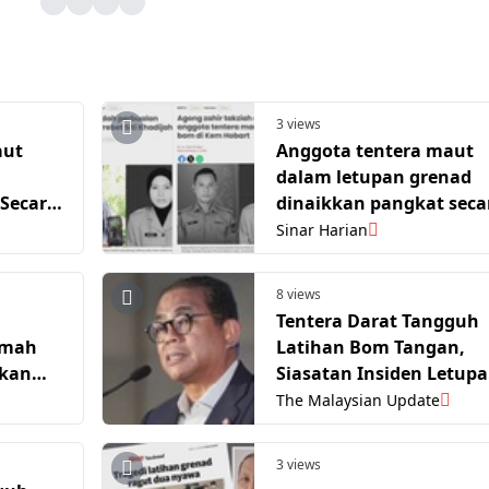
3 views
aut
Anggota tentera maut
dalam letupan grenad
Secara
dinaikkan pangkat seca
anumerta
Sinar Harian
8 views
Tentera Darat Tangguh
amah
Latihan Bom Tangan,
kkan
Siasatan Insiden Letup
al
Disegerakan – Mohame
The Malaysian Update
Khaled
3 views