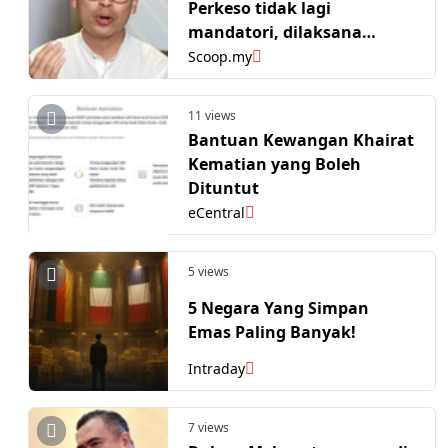
Perkeso tidak lagi
mandatori, dilaksana
sukarela berkuatkuasa
Scoop.my
serta merta
11 views
Bantuan Kewangan Khairat
Kematian yang Boleh
Dituntut
eCentral
5 views
5 Negara Yang Simpan
Emas Paling Banyak!
Intraday
7 views