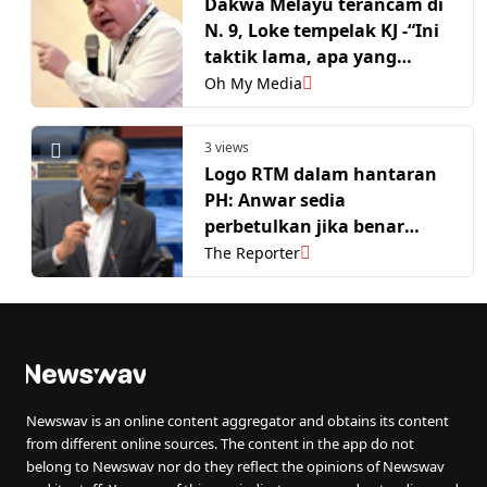
Dakwa Melayu terancam di
N. 9, Loke tempelak KJ -“Ini
taktik lama, apa yang
terancam?”
Oh My Media
3 views
Logo RTM dalam hantaran
PH: Anwar sedia
perbetulkan jika benar
berlaku
The Reporter
Newswav is an online content aggregator and obtains its content
from different online sources. The content in the app do not
belong to Newswav nor do they reflect the opinions of Newswav