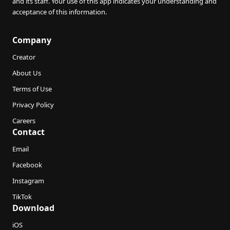
and its staff. Your use of this app indicates your understanding and
acceptance of this information.
Company
Creator
About Us
Terms of Use
Privacy Policy
Careers
Contact
Email
Facebook
Instagram
TikTok
Download
iOS