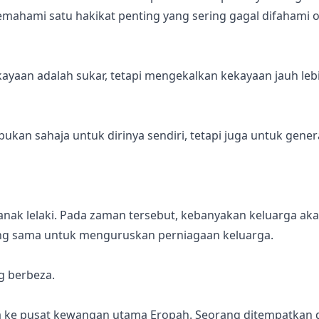
mahami satu hakikat penting yang sering gagal difahami o
aan adalah sukar, tetapi mengekalkan kekayaan jauh leb
ukan sahaja untuk dirinya sendiri, tetapi juga untuk gener
ak lelaki. Pada zaman tersebut, kebanyakan keluarga ak
ng sama untuk menguruskan perniagaan keluarga.
g berbeza.
ya ke pusat kewangan utama Eropah. Seorang ditempatkan 