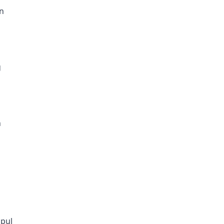
n
g
n
pul