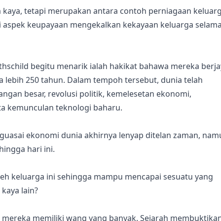
kaya, tetapi merupakan antara contoh perniagaan keluar
ari aspek keupayaan mengekalkan kekayaan keluarga selam
hschild begitu menarik ialah hakikat bahawa mereka berja
lebih 250 tahun. Dalam tempoh tersebut, dunia telah
gan besar, revolusi politik, kemelesetan ekonomi,
ta kemunculan teknologi baharu.
guasai ekonomi dunia akhirnya lenyap ditelan zaman, nam
ingga hari ini.
leh keluarga ini sehingga mampu mencapai sesuatu yang
kaya lain?
 mereka memiliki wang yang banyak. Sejarah membuktika