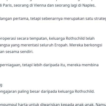
i Paris, seorang di Vienna dan seorang lagi di Naples.
ndangan pertama, tetapi sebenarnya merupakan satu strate
operasi secara tempatan, keluarga Rothschild telah
ngsa yang merentasi seluruh Eropah. Mereka berkongsi
an sesama sendiri.
rniagaan, tetapi lebih daripada itu, mereka membina
ng
engajaran paling besar daripada keluarga Rothschild.
ngumpul harta untuk diwariskan kepada anak-anak. Namu