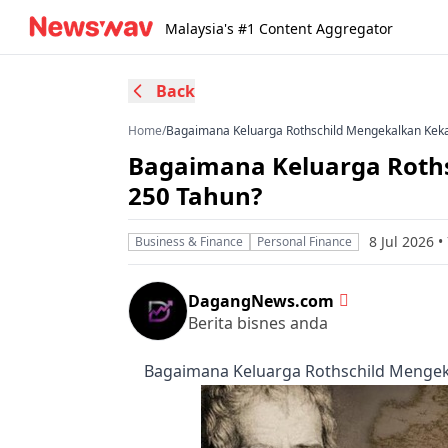
Malaysia's #1 Content Aggregator
Back
Home
/
Bagaimana Keluarga Rothschild Mengekalkan Kek
Bagaimana Keluarga Roth
250 Tahun?
8 Jul 2026 
Business & Finance
Personal Finance
DagangNews.com
Berita bisnes anda
Bagaimana Keluarga Rothschild Mengek