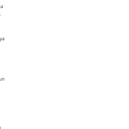
ga
a
ya
un
n