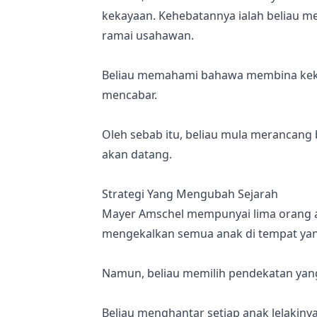
kekayaan. Kehebatannya ialah beliau me
ramai usahawan.
Beliau memahami bahawa membina kekay
mencabar.
Oleh sebab itu, beliau mula merancang b
akan datang.
Strategi Yang Mengubah Sejarah
Mayer Amschel mempunyai lima orang an
mengekalkan semua anak di tempat ya
Namun, beliau memilih pendekatan yan
Beliau menghantar setiap anak lelakin