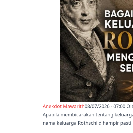
Anekdot Mawarith
08/07/2026 - 07:00
Ole
Apabila membicarakan tentang keluarg
nama keluarga Rothschild hampir pasti