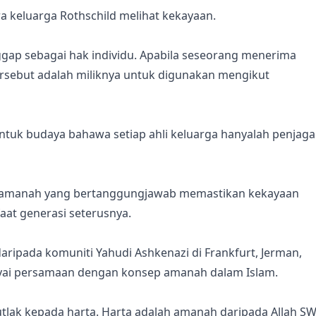
ra keluarga Rothschild melihat kekayaan.
gap sebagai hak individu. Apabila seseorang menerima
rsebut adalah miliknya untuk digunakan mengikut
ntuk budaya bahawa setiap ahli keluarga hanyalah penjaga
g amanah yang bertanggungjawab memastikan kekayaan
at generasi seterusnya.
aripada komuniti Yahudi Ashkenazi di Frankfurt, Jerman,
ai persamaan dengan konsep amanah dalam Islam.
tlak kepada harta. Harta adalah amanah daripada Allah S