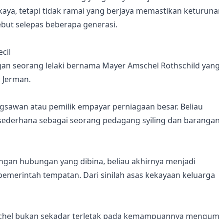
aya, tetapi tidak ramai yang berjaya memastikan keturuna
but selepas beberapa generasi.
cil
gan seorang lelaki bernama Mayer Amschel Rothschild yan
, Jerman.
gsawan atau pemilik empayar perniagaan besar. Beliau
ederhana sebagai seorang pedagang syiling dan baranga
aringan hubungan yang dibina, beliau akhirnya menjadi
merintah tempatan. Dari sinilah asas kekayaan keluarga
chel bukan sekadar terletak pada kemampuannya mengum