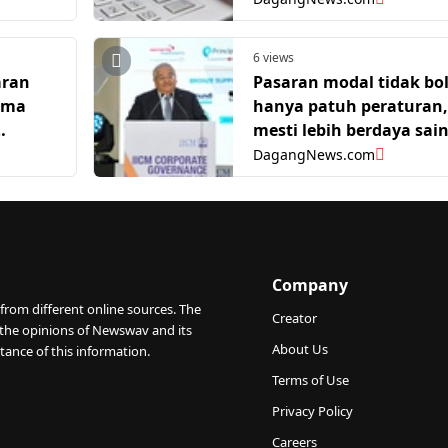
6 views
aran
Pasaran modal tidak bo
ima
hanya patuh peraturan,
mesti lebih berdaya sai
untuk tarik pelabur glo
DagangNews.com
– SC
Company
from different online sources. The
Creator
 the opinions of Newswav and its
About Us
tance of this information.
Terms of Use
Privacy Policy
Careers