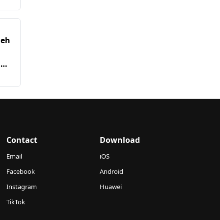
leh
ng
bal
Contact
Download
Email
iOS
Facebook
Android
Instagram
Huawei
TikTok