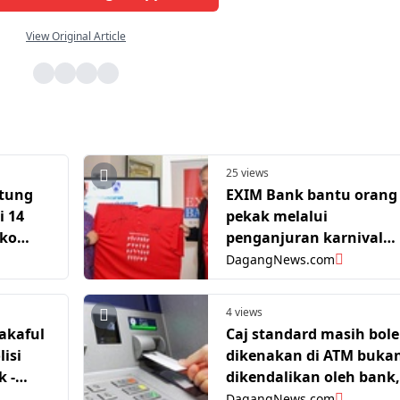
View Original Article
25 views
ntung
EXIM Bank bantu orang
i 14
pekak melalui
iko
penganjuran karnival
keusahawanan dan
DagangNews.com
latihan perniagaan
4 views
takaful
Caj standard masih bol
lisi
dikenakan di ATM buka
k -
dikendalikan oleh bank,
u
menurut persatuan
DagangNews.com