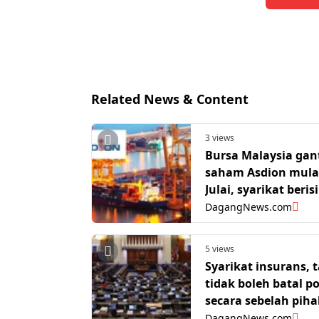
Related News & Content
3 views
Bursa Malaysia ga
saham Asdion mula
Julai, syarikat beris
dinyahsenarai
DagangNews.com
5 views
Syarikat insurans, 
tidak boleh batal po
secara sebelah piha
Parlimen diberitah
DagangNews.com