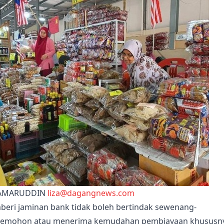
KAMARUDDIN
liza@dagangnews.com
beri jaminan bank tidak boleh bertindak sewenang-
memohon atau menerima kemudahan pembiayaan khususn