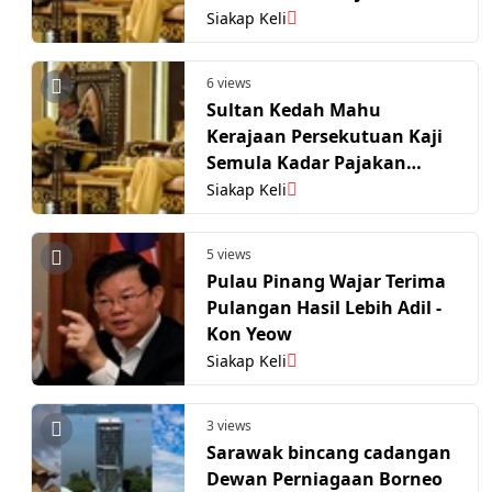
Pulau Pinang
Siakap Keli
6 views
Sultan Kedah Mahu
Kerajaan Persekutuan Kaji
Semula Kadar Pajakan
Pulau Pinang Ikut Kadar
Siakap Keli
Semasa Yang Lebih Tinggi
5 views
Pulau Pinang Wajar Terima
Pulangan Hasil Lebih Adil -
Kon Yeow
Siakap Keli
3 views
Sarawak bincang cadangan
Dewan Perniagaan Borneo