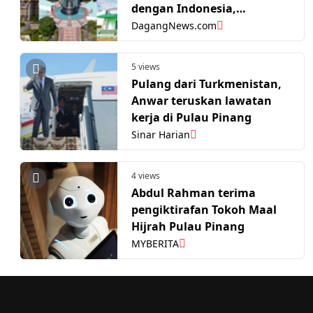
dengan Indonesia,
perkukuh hubungan
DagangNews.com
perdagangan serantau
5 views
Pulang dari Turkmenistan,
Anwar teruskan lawatan
kerja di Pulau Pinang
Sinar Harian
4 views
Abdul Rahman terima
pengiktirafan Tokoh Maal
Hijrah Pulau Pinang
MYBERITA