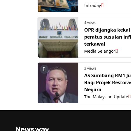
Intraday
4 views
OPR dijangka kekal 
peratus susulan infl
terkawal
Media Selangor
3 views
AS Sumbang RM1 Ju
Bagi Projek Restora
Negara
The Malaysian Update