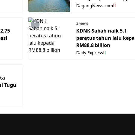
hasil RM2.2 bilion - DO
DagangNews.com
2 views
2.75
KDNK Sabah naik 5.1
asi
peratus tahun lalu kep
RM88.8 billion
Daily Express
ta
si Tugu