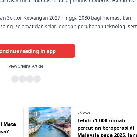
asi aset turut memasuki fasa perintis menerusi Hab Inovas
an Sektor Kewangan 2027 hingga 2030 bagi memastikan
saing, selamat dan selari dengan perubahan teknologi ser
ontinue reading in app
View Original Article
7 views
Lebih 71,000 rumah
di Mata
percutian beroperasi di
asa?
Malaysia pada 2025, jan