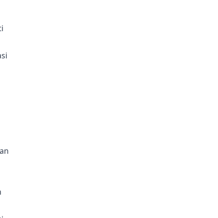
i
si
gan
h