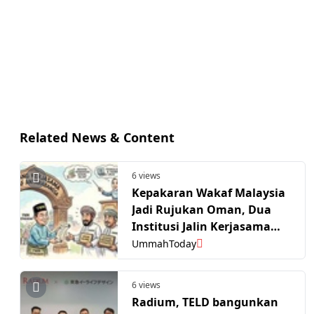
Related News & Content
6 views
Kepakaran Wakaf Malaysia
Jadi Rujukan Oman, Dua
Institusi Jalin Kerjasama
Strategik
UmmahToday
6 views
Radium, TELD bangunkan