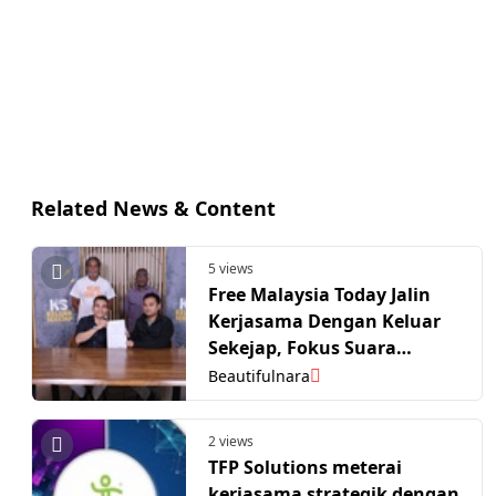
Related News & Content
5 views
Free Malaysia Today Jalin
Kerjasama Dengan Keluar
Sekejap, Fokus Suara
Generasi Baharu
Beautifulnara
2 views
TFP Solutions meterai
kerjasama strategik dengan