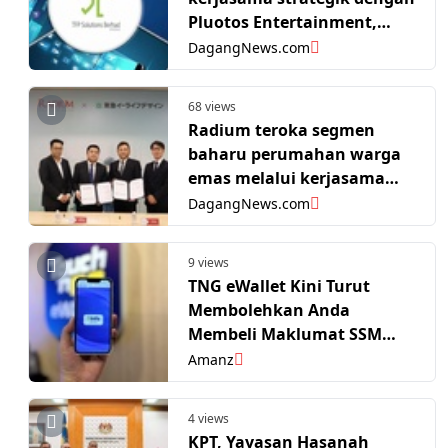
Pluotos Entertainment,
Softfac jadi penyedia
DagangNews.com
eksklusif sistem tiket
konsert
68 views
Radium teroka segmen
baharu perumahan warga
emas melalui kerjasama
dengan syarikat Jepun
DagangNews.com
9 views
TNG eWallet Kini Turut
Membolehkan Anda
Membeli Maklumat SSM
Terus Melalui Aplikasi
Amanz
4 views
KPT, Yayasan Hasanah