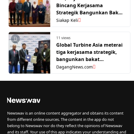
Bincang Kerjasama
Strategik Bangunkan Bakat
Masa Depan
Siakap Keli
11 views
Global Turbine Asia meterai
tiga kerjasama strategik,
bangunkan bakat
aeroangkasa tempatan
DagangNews.com
Newswav is an online content aggregator and obtains its content
from different online sources. The content in the app do not
belong to Newswav nor do they reflect the opinions of Newswav
and its staff. Your use of this app indicates your understanding and