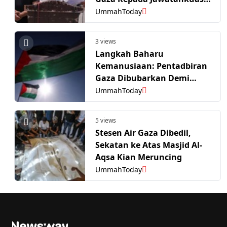
Kebangsaan
UmmahToday
3 views
Langkah Baharu
Kemanusiaan: Pentadbiran
Gaza Dibubarkan Demi
Laluan Jawatankuasa
UmmahToday
Kebangsaan Mengikut
Pelan Gencatan Senjata
5 views
Stesen Air Gaza Dibedil,
Sekatan ke Atas Masjid Al-
Aqsa Kian Meruncing
UmmahToday