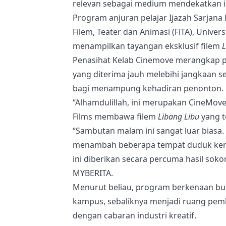
relevan sebagai medium mendekatkan i
Program anjuran pelajar Ijazah Sarjana 
Filem, Teater dan Animasi (FiTA), Unive
menampilkan tayangan eksklusif filem
L
Penasihat Kelab Cinemove merangkap pe
yang diterima jauh melebihi jangkaan
bagi menampung kehadiran penonton.
“Alhamdulillah, ini merupakan CineMove
Films membawa filem
Libang Libu
yang t
“Sambutan malam ini sangat luar biasa
menambah beberapa tempat duduk kera
ini diberikan secara percuma hasil sok
MYBERITA.
Menurut beliau, program berkenaan bu
kampus, sebaliknya menjadi ruang pemb
dengan cabaran industri kreatif.