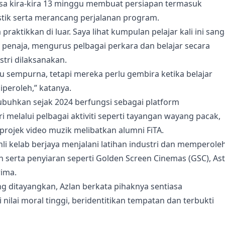
asa kira-kira 13 minggu membuat persiapan termasuk
tik serta merancang perjalanan program.
praktikkan di luar. Saya lihat kumpulan pelajar kali ini sang
penaja, mengurus pelbagai perkara dan belajar secara
tri dilaksanakan.
rlu sempurna, tetapi mereka perlu gembira ketika belajar
iperoleh,” katanya.
ubuhkan sejak 2024 berfungsi sebagai platform
melalui pelbagai aktiviti seperti tayangan wayang pacak,
projek video muzik melibatkan alumni FiTA.
i ahli kelab berjaya menjalani latihan industri dan memperole
n serta penyiaran seperti Golden Screen Cinemas (GSC), As
rima.
g ditayangkan, Azlan berkata pihaknya sentiasa
ilai moral tinggi, beridentitikan tempatan dan terbukti