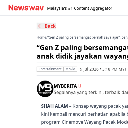
Malaysia's #1 Content Aggregator
Back
Home
/
“Gen Z paling bersemangat pernah saya ajar”, pe
“Gen Z paling bersemangat
anak didik jayakan waya
9 Jul 2026 • 3:18 PM MYT
Entertainment
Movie
MYBERITA
Segalanya yang terkini, terbaik d
SHAH ALAM
– Konsep wayang pacak yan
kini kembali mencuri perhatian apabi
program Cinemove Wayang Pacak Moden