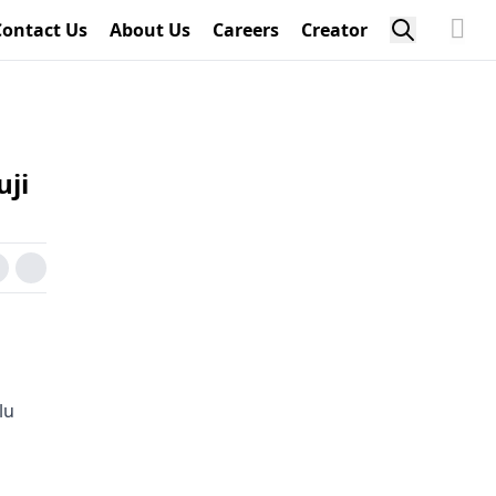
Contact Us
About Us
Careers
Creator
uji
lu