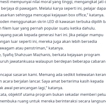
 mesti mempunyai nilai moral yang tinggi, mengangkat jati d
erjaya di pawagam. Melalui karya seperti ini, pelajar dapa
arkan sehingga mencapai kejayaan box office,” katanya.
oden menggunakan skrin LED di kawasan terbuka dipilih b
ilem luar yang pernah popular suatu ketika dahulu.
ang pacak kepada generasi hari ini. Jika pelajar mampu
gan luar seperti ini, mereka juga akan lebih bersedia
pawagam atau penstriman,” katanya.
e, Syafiq Shahzuan Mazhanis, berkata kejayaan program
eluruh jawatankuasa walaupun berdepan beberapa cabaran
ncapai sasaran kami. Memang ada sedikit kelewatan kera
n acara berjalan lancar. Saya amat berterima kasih kepada
ak awal perancangan lagi,” katanya.
kata, objektif utama program bukan sekadar memberi pel
 membuka ruang untuk mereka berinteraksi secara langsun