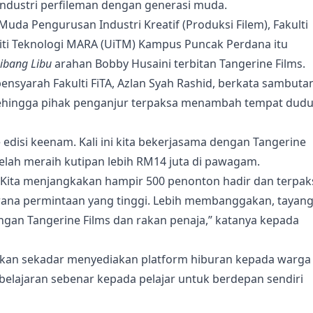
ndustri perfileman dengan generasi muda.
Muda Pengurusan Industri Kreatif (Produksi Filem), Fakulti
rsiti Teknologi MARA (UiTM) Kampus Puncak Perdana itu
ibang Libu
arahan Bobby Husaini terbitan Tangerine Films.
nsyarah Fakulti FiTA, Azlan Syah Rashid, berkata sambuta
 sehingga pihak penganjur terpaksa menambah tempat dud
 edisi keenam. Kali ini kita bekerjasama dengan Tangerine
elah meraih kutipan lebih RM14 juta di pawagam.
. Kita menjangkakan hampir 500 penonton hadir dan terpak
na permintaan yang tinggi. Lebih membanggakan, tayan
ongan Tangerine Films dan rakan penaja,” katanya kepada
kan sekadar menyediakan platform hiburan kepada warga
elajaran sebenar kepada pelajar untuk berdepan sendiri