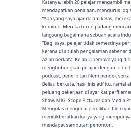
Katanya, lebih 20 pelajar mengambil m
mendapatkan penajaan, mengurus logis
“Apa yang saya ajar dalam kelas, mereka 
komited. Mereka turun padang mencari 
langsung bagaimana sebuah acara indus
“Bagi saya, pelajar tidak semestinya pe
kerana di situlah pengalaman sebenar d
Azlan berkata, Kelab Cinemove yang dit
menghubungkan pelajar dengan industri 
podcast, penerbitan filem pendek serta 
Beliau berkata, hasil inisiatif itu, rama
peluang pekerjaan di syarikat perfilema
Shaw, MIG, Scope Pictures dan Media P
Mengulas mengenai pemilihan filem yan
menitikberatkan karya yang mempunyai n
mendapat sambutan penonton.