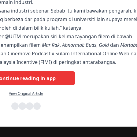
main industri.
sana industri sebenar. Sebab itu kami bawakan pengarah, k
 berbeza daripada program di universiti lain supaya mere
eh di dalam bilik kuliah,” katanya.
@UiTM merupakan siri kelima tayangan filem di bawah
menampilkan filem
Mar Rak
,
Abnormal: Buas
,
Gold
dan
Martaba
kan Cinemove Podcast x Sulam International Online Webina
laysia Incentive (FIMI) di peringkat antarabangsa.
ontinue reading in app
View Original Article