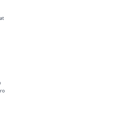
at
h
tro