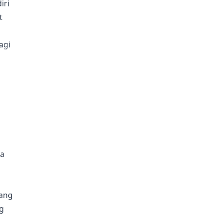
iri
t
agi
na
uang
g