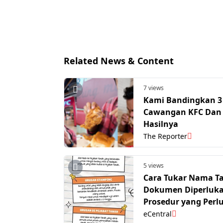
Related News & Content
7 views
Kami Bandingkan 3
Cawangan KFC Dan 
Hasilnya
The Reporter
5 views
Cara Tukar Nama T
Dokumen Diperluk
Prosedur yang Perl
Tahu
eCentral