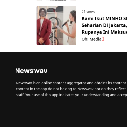
51 views
Kami Ikut MINHO S
Seharian Di Jakarta
Rupanya Ini Maksu
Sebenar Rumah Pin
Oh! Media
Newswav is an online content aggregator and obtains its content 
content in the app do not belong to Newswav nor do they reflect
staff. Your use of this app indicates your understanding and accep