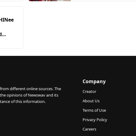
Hidup Aktif
HINee
,
d
tar LG
Company
from different online sources. The
Creator
 the opinions of Newswav and its
About Us
tance of this information.
Terms of Use
Privacy Policy
Careers