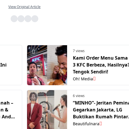
View Original Article
7 views
Kami Order Menu Sama 
Ini
3 KFC Berbeza, Hasilnya
Tengok Sendiri!
Oh! Media
6 views
anah –
“MINHO”- Jeritan Pemin
an &
Gegarkan Jakarta, LG
u Anda
Buktikan Rumah Pintar
Juga Sesuai Untuk Gaya
Beautifulnara