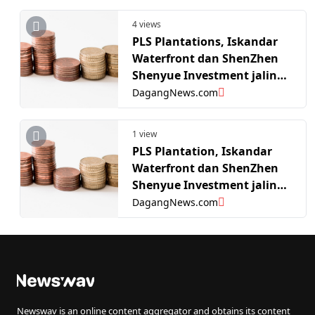
4 views
PLS Plantations, Iskandar
Waterfront dan ShenZhen
Shenyue Investment jalin
kerjasama strategik
DagangNews.com
rancang pembangunan
taman perindustrian, hab
1 view
inovasi di Johor
PLS Plantation, Iskandar
Waterfront dan ShenZhen
Shenyue Investment jalin
kerjasama strategik
DagangNews.com
rancang pembangunan
taman perindustrian, hab
inovasi di Johor
Newswav is an online content aggregator and obtains its content