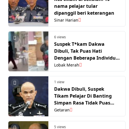
nama pelajar tular
dipanggil beri keterangan
Sinar Harian
6 views
Suspek T*kam Dakwa
Dibuli, Tak Puas Hati
Dengan Beberapa Individu
Di Sekolah
Lobak Merah
1 view
Dakwa Dibuli, Suspek
Tikam Pelajar Di Banting
Simpan Rasa Tidak Puas
Hati
Getaran
5 views