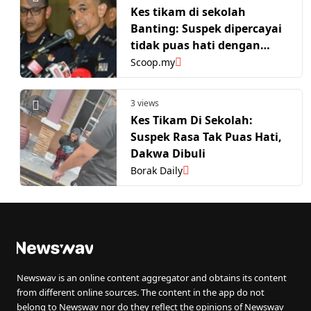
Kes tikam di sekolah
Banting: Suspek dipercayai
tidak puas hati dengan
beberapa individu
Scoop.my
3 views
Kes Tikam Di Sekolah:
Suspek Rasa Tak Puas Hati,
Dakwa Dibuli
Borak Daily
Newswav is an online content aggregator and obtains its content
from different online sources. The content in the app do not
belong to Newswav nor do they reflect the opinions of Newswav