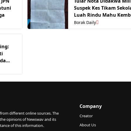
 JPN
Tular Nota Didakwa Mil
ntuni
Suspek Kes Tikam Sekol
ga
Luah Rindu Mahu Kemb
Belajar
Borak Daily
ing:
ti
nda
M
Company
from different online sources. The
Creator
 the opinions of Newswav and its
About Us
tance of this information.