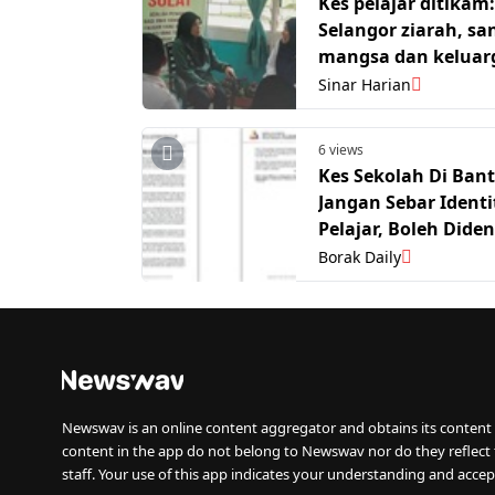
Kes pelajar ditikam:
Selangor ziarah, sa
mangsa dan keluar
Sinar Harian
6 views
Kes Sekolah Di Bant
Jangan Sebar Identi
Pelajar, Boleh Dide
RM10,000 -SUHAKA
Borak Daily
Newswav is an online content aggregator and obtains its content 
content in the app do not belong to Newswav nor do they reflect
staff. Your use of this app indicates your understanding and accep