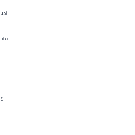
uai
 itu
ng