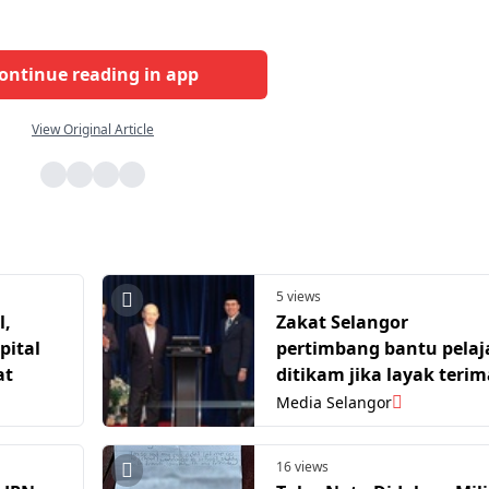
ontinue reading in app
View Original Article
5 views
l,
Zakat Selangor
pital
pertimbang bantu pelaj
at
ditikam jika layak terim
zakat
Media Selangor
16 views