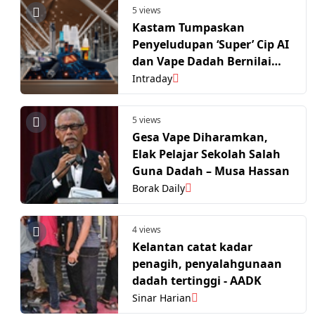
5 views
Kastam Tumpaskan
Penyeludupan ‘Super’ Cip AI
dan Vape Dadah Bernilai
RM54.11 Juta Di KLIA
Intraday
5 views
Gesa Vape Diharamkan,
Elak Pelajar Sekolah Salah
Guna Dadah – Musa Hassan
Borak Daily
4 views
Kelantan catat kadar
penagih, penyalahgunaan
dadah tertinggi - AADK
Sinar Harian