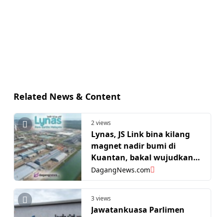
Related News & Content
2 views
Lynas, JS Link bina kilang
magnet nadir bumi di
Kuantan, bakal wujudkan
400 peluang pekerjaan
DagangNews.com
3 views
Jawatankuasa Parlimen