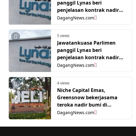
panggil Lynas beri
penjelasan kontrak nadir
bumi dengan AS
DagangNews.com
5 views
Jawatankuasa Parlimen
panggil Lynas beri
penjelasan kontrak nadir
bumi dengan AS bernilai
DagangNews.com
AS$96 juta
4 views
Niche Capital Emas,
Greensnow bekerjasama
teroka nadir bumi di
Kelantan
DagangNews.com