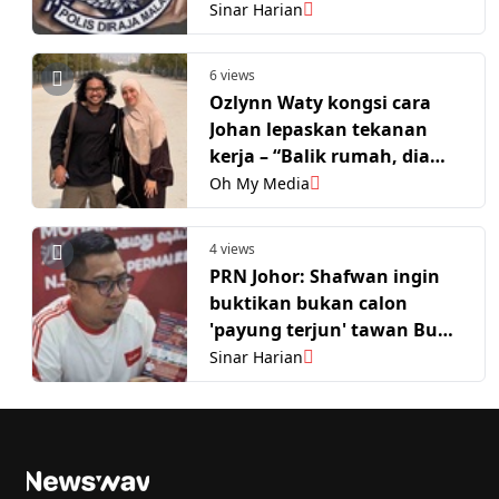
Sinar Harian
6 views
Ozlynn Waty kongsi cara
Johan lepaskan tekanan
kerja – “Balik rumah, dia
cari saya nak peluk”
Oh My Media
4 views
PRN Johor: Shafwan ingin
buktikan bukan calon
'payung terjun' tawan Bukit
Permai
Sinar Harian