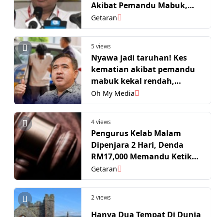
Akibat Pemandu Mabuk,
Positif Dadah
Getaran
5 views
Nyawa jadi taruhan! Kes
kematian akibat pemandu
mabuk kekal rendah,
bawah 0.2 peratus
Oh My Media
4 views
Pengurus Kelab Malam
Dipenjara 2 Hari, Denda
RM17,000 Memandu Ketika
Mabuk
Getaran
2 views
Hanya Dua Tempat Di Dunia