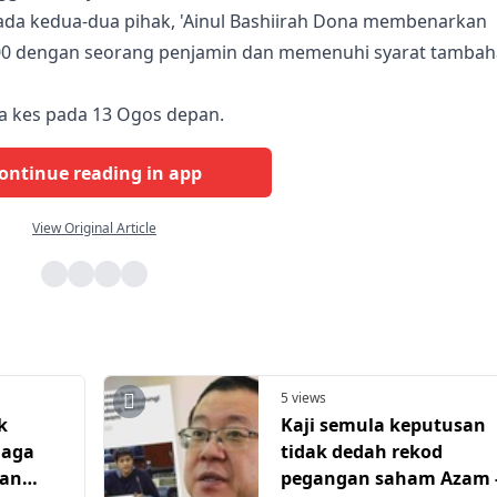
a kedua-dua pihak, 'Ainul Bashiirah Dona membenarkan
000 dengan seorang penjamin dan memenuhi syarat tamba
 kes pada 13 Ogos depan.
ontinue reading in app
View Original Article
5 views
k
Kaji semula keputusan
iaga
tidak dedah rekod
ean
pegangan saham Azam 