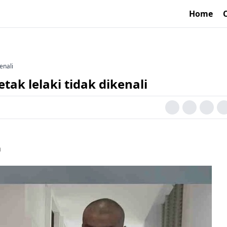
Home
enali
tak lelaki tidak dikenali
a