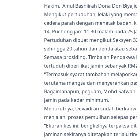
Hakim, 'Ainul Bashiirah Dona Don Biyajid
Mengikut pertuduhan, lelaki yang mema
cedera parah dengan menetak badan, ka
14, Puchong jam 11.30 malam pada 25 Ja
Pertuduhan dibuat mengikut Seksyen 
sehingga 20 tahun dan denda atau sebat,
Semasa prosiding, Timbalan Pendakwa
tertuduh diberi ikat jamin sebanyak R
“Termasuk syarat tambahan melaporkan d
terutama mangsa dan menyerahkan pasp
Bagaimanapun, peguam, Mohd Safwan Sa
jamin pada kadar minimum.
Menurutnya, Devaidran sudah berkahwi
menjalani proses pemulihan selepas p
“Ekoran kes ini, bengkelnya terpaksa 
jaminan sekiranya ditetapkan terlalu tin