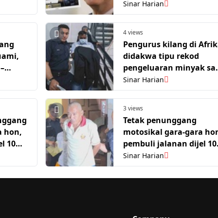
Guan Eng
Sinar Harian
4 views
ang
Pengurus kilang di Afri
uami,
didakwa tipu rekod
 –
pengeluaran minyak sa
syarikat
Sinar Harian
3 views
unggang
Tetak penunggang
a hon,
motosikal gara-gara ho
l 10
pembuli jalanan dijel 10
tahun
Sinar Harian