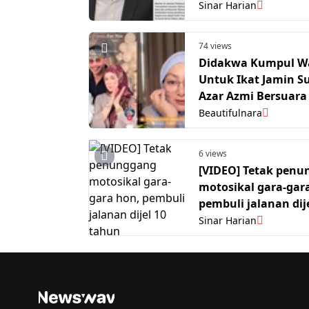
Chung
Sinar Harian
74 views
Didakwa Kumpul W
Untuk Ikat Jamin S
Azar Azmi Bersuara
“Saya Tak Pernah
Beautifulnara
Keluarkan…”
6 views
[VIDEO] Tetak pen
motosikal gara-gar
pembuli jalanan dije
tahun
Sinar Harian