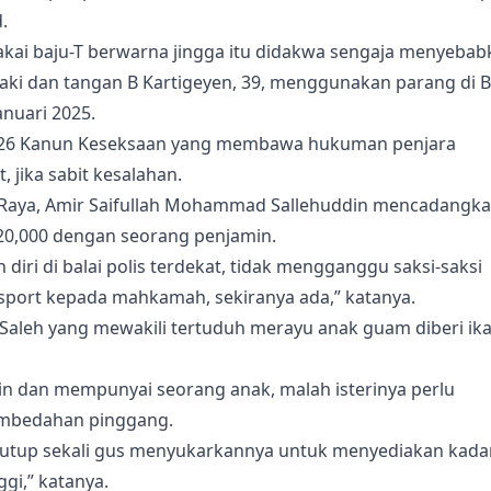
.
kai baju-T berwarna jingga itu didakwa sengaja menyebab
ki dan tangan B Kartigeyen, 39, menggunakan parang di 
nuari 2025.
326 Kanun Keseksaan yang membawa hukuman penjara
 jika sabit kesalahan.
 Raya, Amir Saifullah Mohammad Sallehuddin mencadangk
M20,000 dengan seorang penjamin.
iri di balai polis terdekat, tidak mengganggu saksi-saksi
ort kepada mahkamah, sekiranya ada,” katanya.
leh yang mewakili tertuduh merayu anak guam diberi ika
n dan mempunyai seorang anak, malah isterinya perlu
embedahan pinggang.
ditutup sekali gus menyukarkannya untuk menyediakan kada
ggi,” katanya.