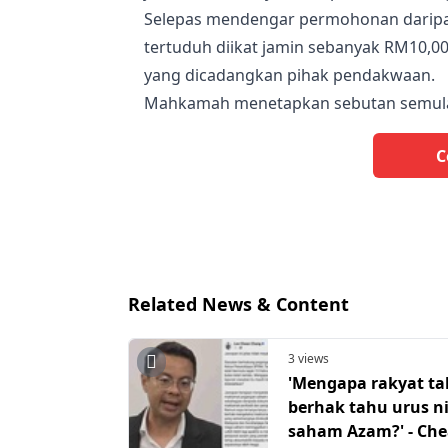
Selepas mendengar permohonan daripad
tertuduh diikat jamin sebanyak RM10,
yang dicadangkan pihak pendakwaan.
Mahkamah menetapkan sebutan semula
C
Related News & Content
3 views
'Mengapa rakyat ta
berhak tahu urus n
saham Azam?' - Ch